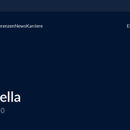
erenzen
News
Karriere
E
ella
.0