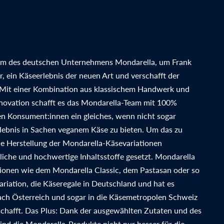
eam des deutschen Unternehmens Mondarella, um Frank
, ein Käseerlebnis der neuen Art und verschafft der
 Mit einer Kombination aus klassischem Handwerk und
novation schafft es das Mondarella-Team mit 100%
en Konsument:innen ein gleiches, wenn nicht sogar
ebnis in Sachen veganem Käse zu bieten. Um das zu
ie Herstellung der Mondarella-Käsevariationen
rliche und hochwertige Inhaltsstoffe gesetzt. Mondarella
ationen wie dem Mondarella Classic, dem Pastasan oder so
riation, die Käseregale in Deutschland und hat es
nach Österreich und sogar in die Käsemetropolen Schweiz
schafft. Das Plus: Dank der ausgewählten Zutaten und des
ind die Mondarella-Produkte nicht nur besser für die