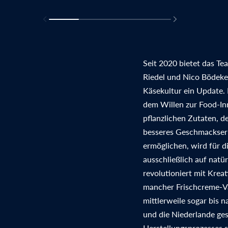
Seit 2020 bietet das T
Riedel und Nico Bödeker
Käsekultur ein Update.
dem Willen zur Food-In
pflanzlichen Zutaten, d
besseres Geschmackserl
ermöglichen, wird für d
ausschließlich auf natü
revolutioniert mit Kre
mancher Frischcreme-Va
mittlerweile sogar bis 
und die Niederlande ge
Herstellungsprozesses s