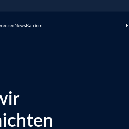
erenzen
News
Karriere
E
wir
ichten