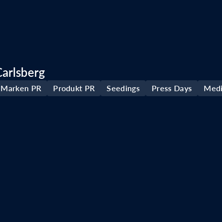
Carlsberg
Marken PR
Produkt PR
Seedings
Press Days
Medi