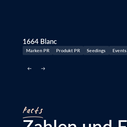
1664 Blanc
Marken PR
Produkt PR
Seedings
Events
Facts
Zahlen und F